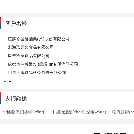
客戶名錄
江蘇今世緣酒業(yè)股份有限公司
北海玖嘉久食品有限公司
康普冷凍食品有限公司
成都市浩瀚醫(yī)療設(shè)備有限公司
山東玉馬遮陽科技股份有限公司
......
友情鏈接
中國物流招標網(wǎng)
中國物流產(chǎn)品網(wǎng)
物流技術(sh